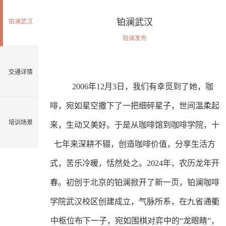
铂澜武汉
铂澜武汉
铂澜发布
交通详情
2006年12月3日，我们有幸觅到了她，咖
啡，宛如星空撒下了一把细碎星子，世间温柔起
培训场景
来，生动又美好。于是从咖啡馆到咖啡学院，十
七年来深耕不辍，创造咖啡价值，分享生活方
式，苦乐冷暖，恬然处之。2024年，农历龙年开
春。初创于北京的铂澜掀开了新一页，铂澜咖啡
学院武汉校区创建成立，气脉所系，在九省通衢
中枢位布下一子，宛如围棋对弈中的“龙眼睛”，